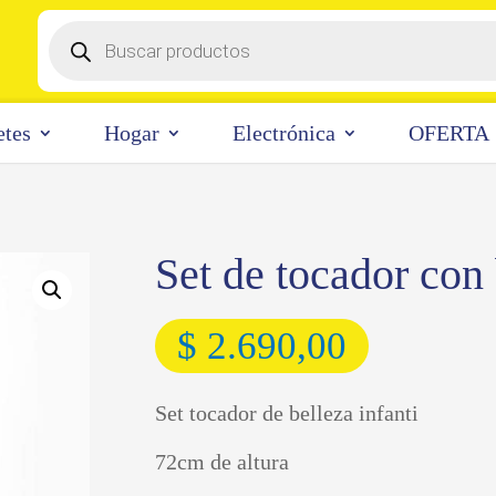
Búsqueda
de
productos
etes
Hogar
Electrónica
OFERTA
Set de tocador con
$
2.690,00
Set tocador de belleza infanti
72cm de altura