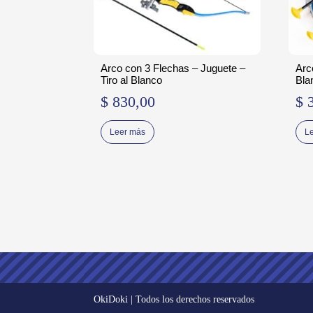
Arco con 3 Flechas – Juguete –
Arc
Tiro al Blanco
Bla
$
830,00
$
3
Leer más
L
OkiDoki | Todos los derechos reservados