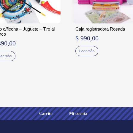
o c/flecha – Juguete – Tiro al
Caja registradora Rosada
nco
$
990,00
90,00
Leer más
eer más
Carrito
Mi cuenta