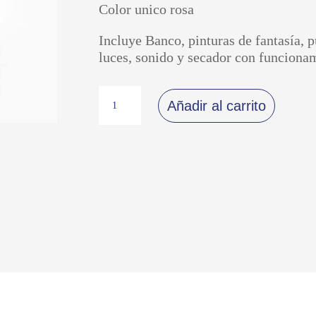
Color unico rosa
Incluye Banco, pinturas de fantasía, pu
luces, sonido y secador con funcionam
Set
de
Añadir al carrito
tocador
con
banco
cantidad