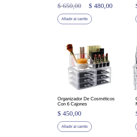
$
650,00
$
480,00
El
El
precio
precio
Añadir al carrito
original
actual
era:
es:
$ 650,00.
$ 480,00.
Organizador De Cosméticos
Con 6 Cajones
$
450,00
Añadir al carrito