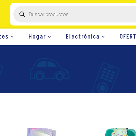
Búsqueda
de
productos
tes
Hogar
Electrónica
OFER