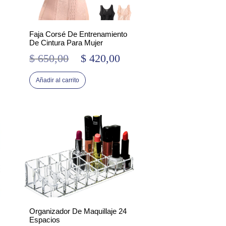
Faja Corsé De Entrenamiento
De Cintura Para Mujer
$
650,00
$
420,00
El
El
precio
precio
Añadir al carrito
original
actual
era:
es:
$ 650,00.
$ 420,00.
Organizador De Maquillaje 24
Espacios