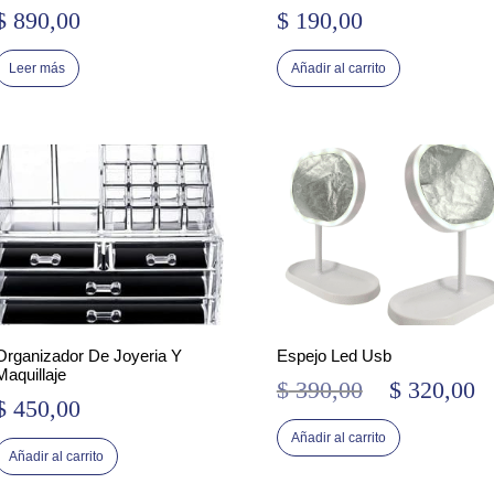
$
890,00
$
190,00
Leer más
Añadir al carrito
Organizador De Joyeria Y
Espejo Led Usb
Maquillaje
$
390,00
$
320,00
El
E
$
450,00
precio
p
Añadir al carrito
original
a
Añadir al carrito
era:
e