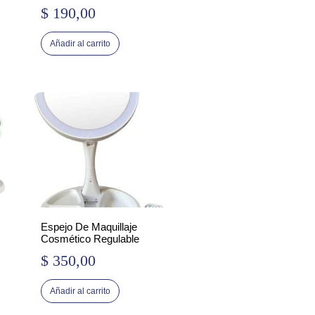
$
190,00
Añadir al carrito
Espejo De Maquillaje
Cosmético Regulable
l
$
350,00
recio
ctual
Añadir al carrito
s: